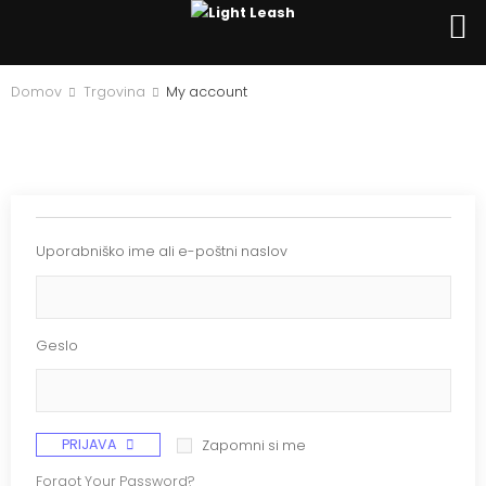
Domov
Trgovina
My account
Uporabniško ime ali e-poštni naslov
Geslo
PRIJAVA
Zapomni si me
Forgot Your Password?